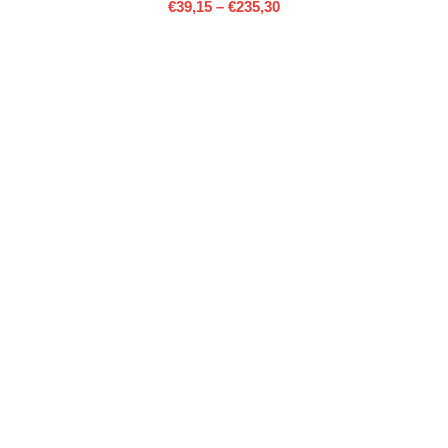
€
39,15
–
€
235,30