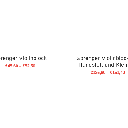
renger Violinblock
Sprenger Violinbloc
Hundsfott und Kle
€
45,60
–
€
52,50
€
125,80
–
€
151,40