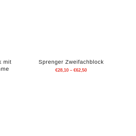
k mit
Sprenger Zweifachblock
mme
€
28,10
–
€
62,50