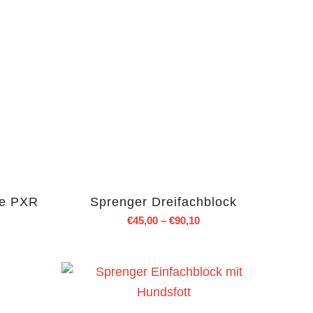
me PXR
Sprenger Dreifachblock
€
45,00
–
€
90,10