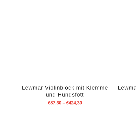
Lewmar Violinblock mit Klemme
Lewmar
und Hundsfott
€
87,30
–
€
424,30