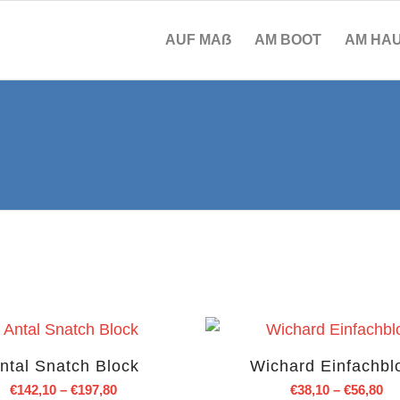
AUF MAẞ
AM BOOT
AM HA
ntal Snatch Block
Wichard Einfachbl
€
142,10
–
€
197,80
€
38,10
–
€
56,80