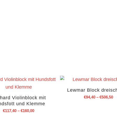
Lewmar Block dreisc
€
94,40
–
€
506,50
hard Violinblock mit
ndsfott und Klemme
€
117,40
–
€
160,00