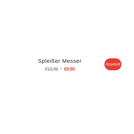
Spleißer Messer
Angebot!
Ursprünglicher
Aktueller
€
13,90
€
9,80
Preis
Preis
war:
ist:
€13,90
€9,80.