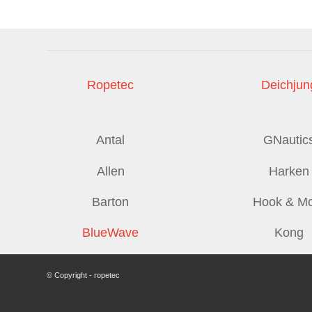
Ropetec
Deichjun
Antal
GNautic
Allen
Harken
Barton
Hook & M
BlueWave
Kong
© Copyright - ropetec