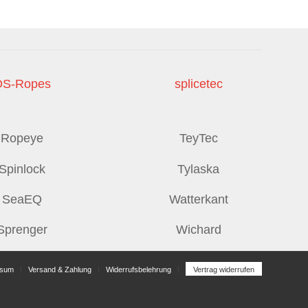
OS-Ropes
splicetec
Ropeye
TeyTec
Spinlock
Tylaska
SeaEQ
Watterkant
Sprenger
Wichard
ssum
Versand & Zahlung
Widerrufsbelehrung
Vertrag widerrufen