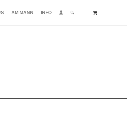
US
AM MANN
INFO