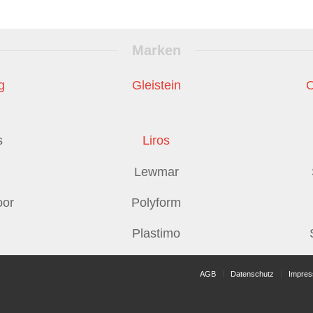
Marken
g
Gleistein
s
Liros
Lewmar
oor
Polyform
Plastimo
AGB
Datenschutz
Impre