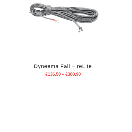
Dyneema Fall – reLite
€
136,50
–
€
380,90