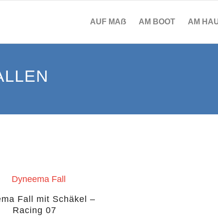
AUF MAẞ
AM BOOT
AM HA
ALLEN
ma Fall mit Schäkel –
Dirk
Racing 07
€
38,90
–
€
66,90