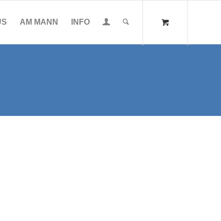
US
AM MANN
INFO