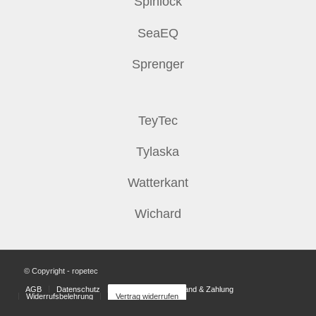
Spinlock
SeaEQ
Sprenger
TeyTec
Tylaska
Watterkant
Wichard
© Copyright - ropetec
AGB
Datenschutz
Impressum
Versand & Zahlung
Widerrufsbelehrung
Vertrag widerrufen