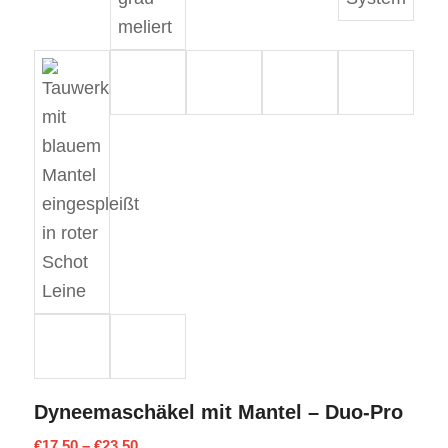
Dyneemaschäkel mit Mantel – Duo-Pro
€
17,50
–
€
23,50