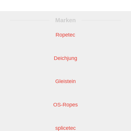
Marken
Ropetec
Deichjung
Gleistein
OS-Ropes
splicetec